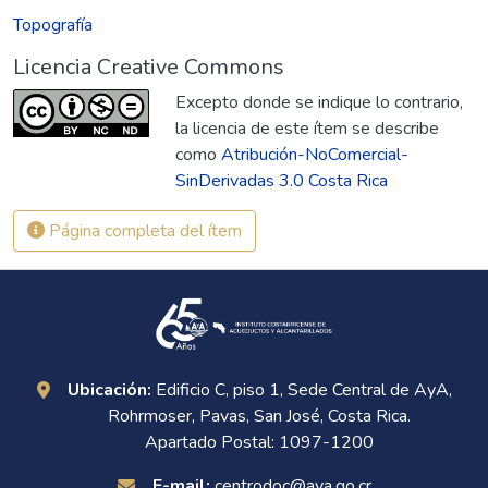
Topografía
Licencia Creative Commons
Excepto donde se indique lo contrario,
la licencia de este ítem se describe
como
Atribución-NoComercial-
SinDerivadas 3.0 Costa Rica
Página completa del ítem
Ubicación:
Edificio C, piso 1, Sede Central de AyA,
Rohrmoser, Pavas, San José, Costa Rica.
Apartado Postal: 1097-1200
E-mail:
centrodoc@aya.go.cr