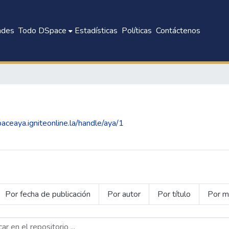
ades
Todo DSpace
Estadísticas
Políticas
Contáctenos
paceaya.igniteonline.la/handle/aya/1
Por fecha de publicación
Por autor
Por título
Por m