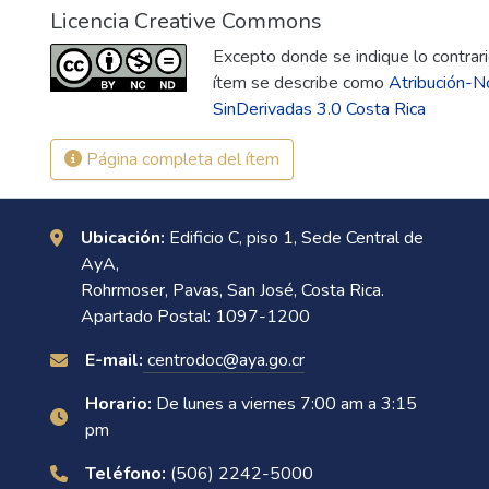
Licencia Creative Commons
Excepto donde se indique lo contrario
ítem se describe como
Atribución-N
SinDerivadas 3.0 Costa Rica
Página completa del ítem
Ubicación:
Edificio C, piso 1, Sede Central de
AyA,
Rohrmoser, Pavas, San José, Costa Rica.
Apartado Postal: 1097-1200
E-mail:
centrodoc@aya.go.cr
Horario:
De lunes a viernes 7:00 am a 3:15
pm
Teléfono:
(506) 2242-5000