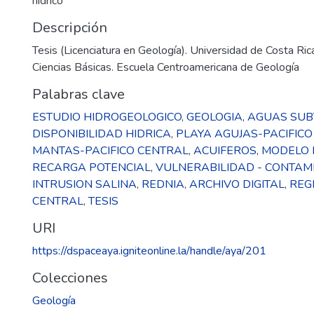
hidríco
Descripción
Tesis (Licenciatura en Geología). Universidad de Costa Ric
Ciencias Básicas. Escuela Centroamericana de Geología
Palabras clave
ESTUDIO HIDROGEOLOGICO
,
GEOLOGIA
,
AGUAS SU
DISPONIBILIDAD HIDRICA
,
PLAYA AGUJAS-PACIFICO
MANTAS-PACIFICO CENTRAL
,
ACUIFEROS
,
MODELO 
RECARGA POTENCIAL
,
VULNERABILIDAD - CONTAM
INTRUSION SALINA
,
REDNIA
,
ARCHIVO DIGITAL
,
REG
CENTRAL
,
TESIS
URI
https://dspaceaya.igniteonline.la/handle/aya/201
Colecciones
Geología