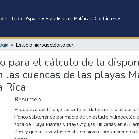
ades
Todo DSpace
Estadísticas
Políticas
Contáctenos
ogía
Estudio hidrogeológico para el cálculo de la disponibilidad del recurso hidríco subterráneo en las cuencas de las playas Mantas y Agujas, Pacífico Central, Costa Rica
 para el cálculo de la dispon
n las cuencas de las playas M
a Rica
Resumen
El objetivo del trabajo consiste en determinar la disponibi
hídrico subterráneo por medio de un estudio hidrogeológic
zona de Playa Mantas y Playa Agujas, ubicadas en el Pacíf
Rica, y que a su vez los resultado sirvan como insumo en l