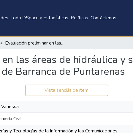
ades
Todo DSpace
Estadísticas
Políticas
Contáctenos
Evaluación preliminar en las áreas de hidráulica y saneamiento de la Planta Potabilizadora de Barranca de Puntarenas
 en las áreas de hidráulica y
a de Barranca de Puntarenas
Vista sencilla de ítem
y Vanessa
niería Civil
erías y Tecnologías de la Información y las Comunicaciones