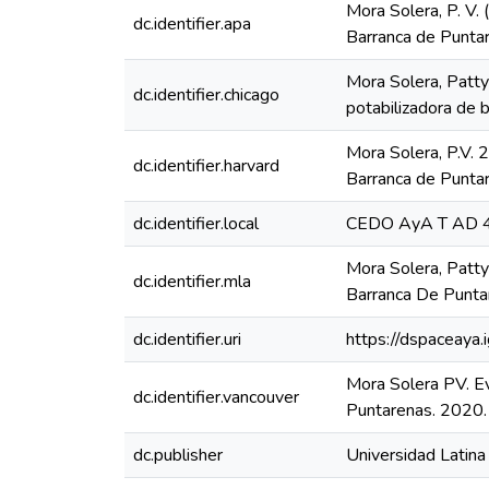
Mora Solera, P. V. 
dc.identifier.apa
Barranca de Puntar
Mora Solera, Patty
dc.identifier.chicago
potabilizadora de 
Mora Solera, P.V. 2
dc.identifier.harvard
Barranca de Puntar
dc.identifier.local
CEDO AyA T AD 
Mora Solera, Patty
dc.identifier.mla
Barranca De Puntar
dc.identifier.uri
https://dspaceaya.
Mora Solera PV. Ev
dc.identifier.vancouver
Puntarenas. 2020.
dc.publisher
Universidad Latina