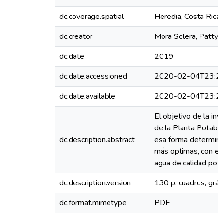
dc.coverage.spatial
Heredia, Costa Ric
dc.creator
Mora Solera, Patt
dc.date
2019
dc.date.accessioned
2020-02-04T23:
dc.date.available
2020-02-04T23:
El objetivo de la i
de la Planta Potab
dc.description.abstract
esa forma determin
más optimas, con e
agua de calidad pot
dc.description.version
130 p. cuadros, grá
dc.format.mimetype
PDF