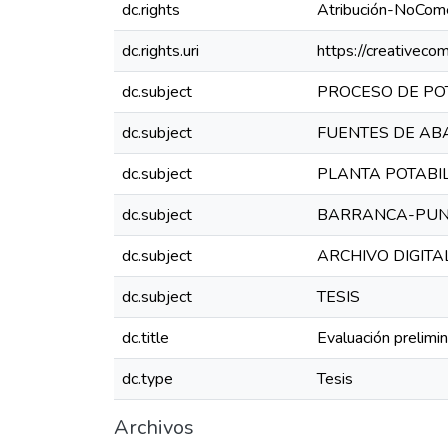
dc.rights
Atribución-NoCome
dc.rights.uri
https://creativeco
dc.subject
PROCESO DE PO
dc.subject
FUENTES DE AB
dc.subject
PLANTA POTABI
dc.subject
BARRANCA-PU
dc.subject
ARCHIVO DIGITA
dc.subject
TESIS
dc.title
Evaluación prelimi
dc.type
Tesis
Archivos