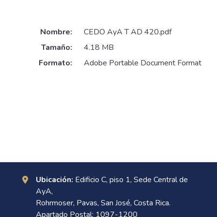
Nombre:
CEDO AyA T AD 420.pdf
Tamaño:
4.18 MB
Formato:
Adobe Portable Document Format
Ubicación:
Edificio C, piso 1, Sede Central de
AyA,
Rohrmoser, Pavas, San José, Costa Rica.
Apartado Postal: 1097-1200