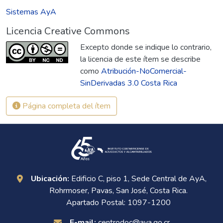
Sistemas AyA
Licencia Creative Commons
Excepto donde se indique lo contrario,
la licencia de este ítem se describe
como
Atribución-NoComercial-
SinDerivadas 3.0 Costa Rica
Página completa del ítem
Ubicación:
Edificio C, piso 1, Sede Central de AyA,
Rohrmoser, Pavas, San José, Costa Rica.
Apartado Postal: 1097-1200
E-mail:
centrodoc@aya.go.cr