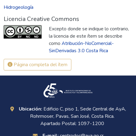
Hidrogeología
Licencia Creative Commons
Excepto donde se indique lo contrario,
la licencia de este ítem se describe
como
Atribución-NoComercial-
SinDerivadas 3.0 Costa Rica
Página completa del ítem
Ubicación:
Edificio C, piso 1, Sede Central de AyA,
Rohrmoser, Pavas, San José, Costa Rica.
Apartado Postal: 1097-1200
E-mail:
centrodoc@aya.go.cr