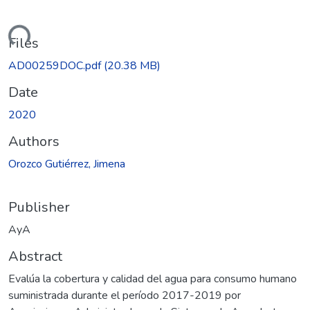
ding...
Files
AD00259DOC.pdf
(20.38 MB)
Date
2020
Authors
Orozco Gutiérrez, Jimena
Publisher
AyA
Abstract
Evalúa la cobertura y calidad del agua para consumo humano
suministrada durante el período 2017-2019 por