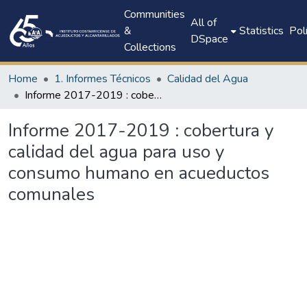
Communities
All of
&
Statistics
Pol
DSpace
Collections
Home
1. Informes Técnicos
Calidad del Agua
Informe 2017-2019 : cobertura y calidad del agua para uso y consumo humano en acueductos comunales
Informe 2017-2019 : cobertura y
calidad del agua para uso y
consumo humano en acueductos
comunales