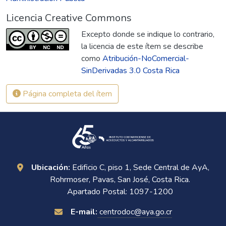
Licencia Creative Commons
Excepto donde se indique lo contrario,
la licencia de este ítem se describe
como
Atribución-NoComercial-
SinDerivadas 3.0 Costa Rica
Página completa del ítem
Ubicación:
Edificio C, piso 1, Sede Central de AyA,
Rohrmoser, Pavas, San José, Costa Rica.
Apartado Postal: 1097-1200
E-mail:
centrodoc@aya.go.cr