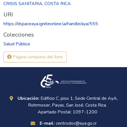
CRISIS SANITARIA
,
COSTA RICA
URI
https://dspaceaya.igniteonline.la/handle/aya/555
Colecciones
Salud Pública
Página completa del ítem
Ubicación:
Edificio C, piso 1, Sede Central de AyA,
Rohrmoser, Pavas, San José, Costa Rica.
Apartado Postal: 1097-1200
E-mail:
centrodoc@aya.go.cr