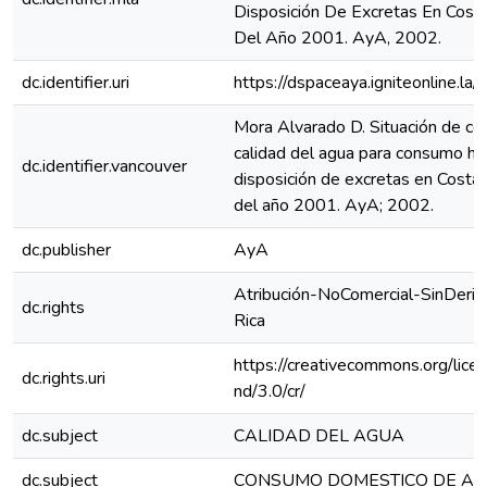
Disposición De Excretas En Costa
Del Año 2001. AyA, 2002.
dc.identifier.uri
https://dspaceaya.igniteonline.la
Mora Alvarado D. Situación de co
calidad del agua para consumo h
dc.identifier.vancouver
disposición de excretas en Costa R
del año 2001. AyA; 2002.
dc.publisher
AyA
Atribución-NoComercial-SinDeriv
dc.rights
Rica
https://creativecommons.org/lice
dc.rights.uri
nd/3.0/cr/
dc.subject
CALIDAD DEL AGUA
dc.subject
CONSUMO DOMESTICO DE A