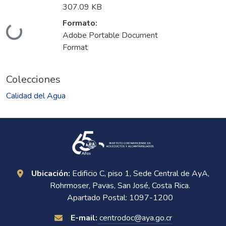
307.09 KB
Formato:
Cargando...
Adobe Portable Document
Format
Colecciones
Calidad del Agua
Ubicación:
Edificio C, piso 1, Sede Central de AyA,
Rohrmoser, Pavas, San José, Costa Rica.
Apartado Postal: 1097-1200
E-mail:
centrodoc@aya.go.cr