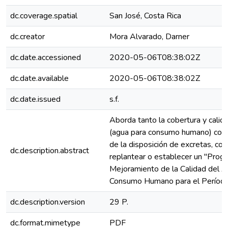
dc.coverage.spatial
San José, Costa Rica
dc.creator
Mora Alvarado, Darner
dc.date.accessioned
2020-05-06T08:38:02Z
dc.date.available
2020-05-06T08:38:02Z
dc.date.issued
s.f.
Aborda tanto la cobertura y cali
(agua para consumo humano) como
de la disposición de excretas, con
dc.description.abstract
replantear o establecer un "Prog
Mejoramiento de la Calidad del A
Consumo Humano para el Perío
dc.description.version
29 P.
dc.format.mimetype
PDF