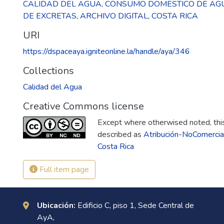
CALIDAD DEL AGUA
,
CONSUMO DOMESTICO DE AG
DE EXCRETAS
,
ARCHIVO DIGITAL
,
COSTA RICA
URI
https://dspaceaya.igniteonline.la/handle/aya/346
Collections
Calidad del Agua
Creative Commons license
Except where otherwised noted, this 
described as
Atribución-NoComercia
Costa Rica
Full item page
Ubicación:
Edificio C, piso 1, Sede Central de
AyA,