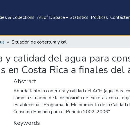
ies & Collections
All of DSpace
Statistics
Políticas
Contácte
gua
Situación de cobertura y calidad del agua para consumo humano y disposición de excretas en Costa Rica a finales del año 2001
ra y calidad del agua para c
as en Costa Rica a finales del
Abstract
Aborda tanto la cobertura y calidad del ACH (agua para
como la situación de la disposición de excretas, con el obj
establecer un "Programa de Mejoramiento de la Calidad d
Consumo Humano para el Período 2002-2006"
Keywords