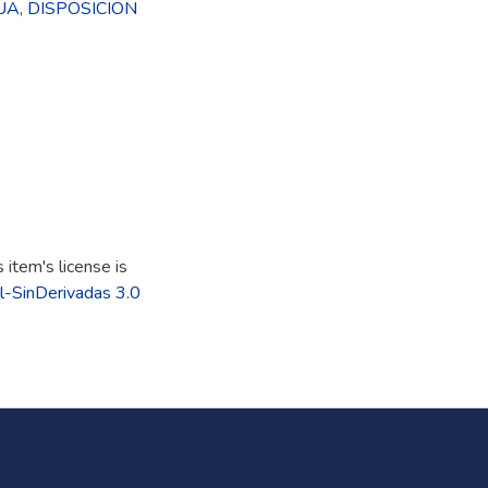
UA
,
DISPOSICION
item's license is
l-SinDerivadas 3.0