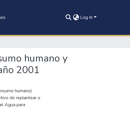
nos
Log In
onsumo humano y
 año 2001
 consumo humano)
etivo de replantear o
el Agua para