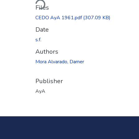
Files
CEDO AyA 1961.pdf
(307.09 KB)
Date
s.f.
Authors
Mora Alvarado, Darner
Publisher
AyA