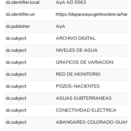
dc.identifier.local
AyA AD 5563
dc.identifier.uri
https://dspaceaya.igniteonline.la/ha
dc.publisher
AyA
dc.subject
ARCHIVO DIGITAL
dc.subject
NIVELES DE AGUA
dc.subject
GRAFICOS DE VARIACION
dc.subject
RED DE MONITORIO
dc.subject
POZOS-NACIENTES
dc.subject
AGUAS SUBTERRANEAS
dc.subject
CONECTIVIDAD ELECTRICA
dc.subject
ABANGARES-COLORADO-GUAN