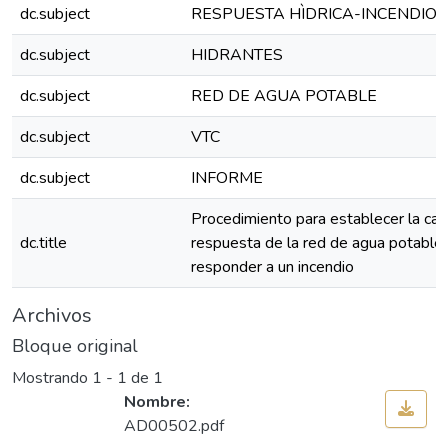
dc.subject
RESPUESTA HÌDRICA-INCENDIOS
dc.subject
HIDRANTES
dc.subject
RED DE AGUA POTABLE
dc.subject
VTC
dc.subject
INFORME
Procedimiento para establecer la ca
dc.title
respuesta de la red de agua potable
responder a un incendio
Archivos
Bloque original
Mostrando
1 - 1 de 1
Nombre:
AD00502.pdf