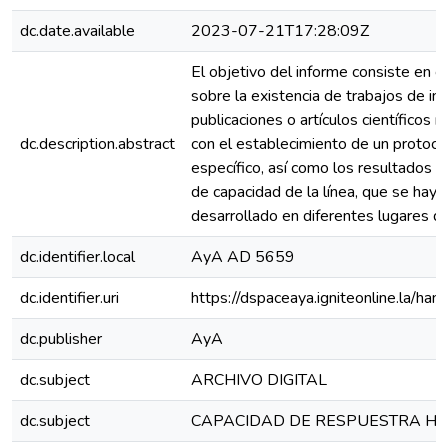
dc.date.available
2023-07-21T17:28:09Z
El objetivo del informe consiste en c
sobre la existencia de trabajos de inv
publicaciones o artículos científicos 
dc.description.abstract
con el establecimiento de un protoco
específico, así como los resultados 
de capacidad de la línea, que se haya
desarrollado en diferentes lugares d
dc.identifier.local
AyA AD 5659
dc.identifier.uri
https://dspaceaya.igniteonline.la/ha
dc.publisher
AyA
dc.subject
ARCHIVO DIGITAL
dc.subject
CAPACIDAD DE RESPUESTRA HÌ