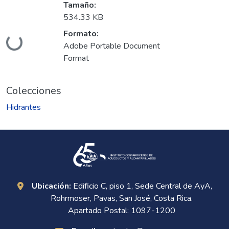
Tamaño:
534.33 KB
Cargando...
Formato:
Adobe Portable Document
Format
Colecciones
Hidrantes
Ubicación:
Edificio C, piso 1, Sede Central de AyA,
Rohrmoser, Pavas, San José, Costa Rica.
Apartado Postal: 1097-1200