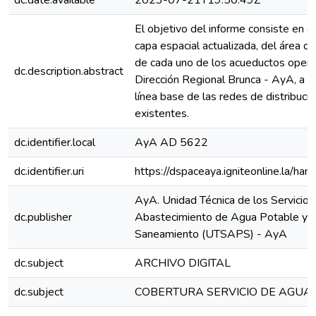
dc.date.available
2023-07-21T19:50:49Z
El objetivo del informe consiste en g
capa espacial actualizada, del área d
de cada uno de los acueductos opera
dc.description.abstract
Dirección Regional Brunca - AyA, a pa
línea base de las redes de distribuci
existentes.
dc.identifier.local
AyA AD 5622
dc.identifier.uri
https://dspaceaya.igniteonline.la/ha
AyA. Unidad Técnica de los Servicios
dc.publisher
Abastecimiento de Agua Potable y
Saneamiento (UTSAPS) - AyA
dc.subject
ARCHIVO DIGITAL
dc.subject
COBERTURA SERVICIO DE AGUA