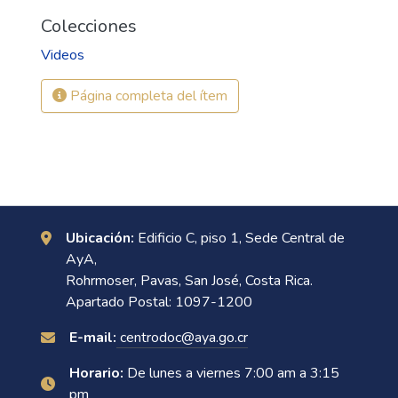
Colecciones
Videos
Página completa del ítem
Ubicación:
Edificio C, piso 1, Sede Central de
AyA,
Rohrmoser, Pavas, San José, Costa Rica.
Apartado Postal: 1097-1200
E-mail:
centrodoc@aya.go.cr
Horario:
De lunes a viernes 7:00 am a 3:15
pm