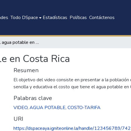
ades
Todo DSpace
Estadísticas
Políticas
Contáctenos
Costo del agua potable en Costa Rica
le en Costa Rica
Resumen
El objetivo del video consiste en presentar a la població
sencilla y educativa el costo que tiene el agua potable en 
Palabras clave
VIDEO
,
AGUA POTABLE
,
COSTO-TARIFA
URI
https://dspaceaya.igniteonline.la/handle/123456789/742