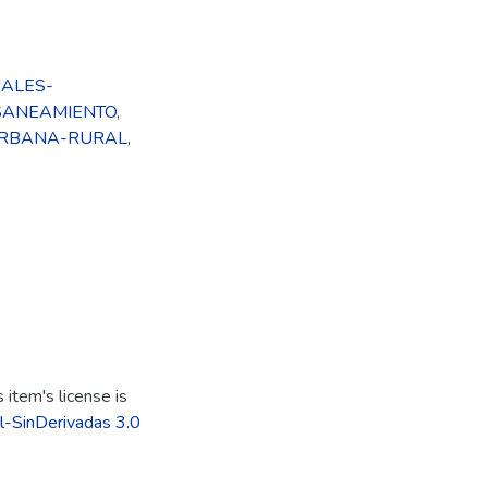
ALES-
SANEAMIENTO
,
URBANA-RURAL
,
item's license is
l-SinDerivadas 3.0