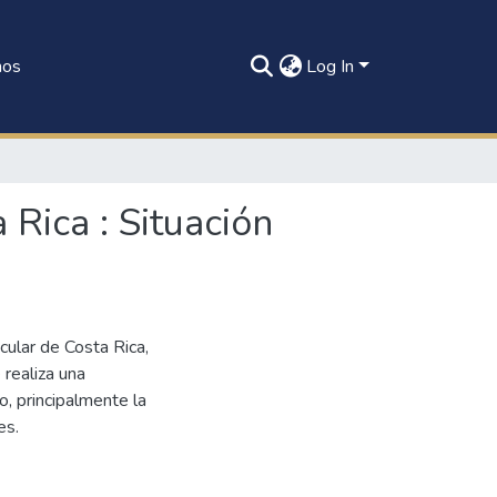
nos
Log In
 Rica : Situación
cular de Costa Rica,
 realiza una
to, principalmente la
es.