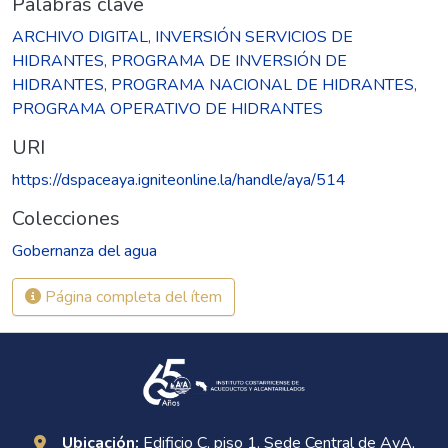
Palabras clave
ARCHIVO DIGITAL
,
INVERSIÓN SERVICIOS DE
HIDRANTES
,
PROGRAMA DE INVERSIÓN DE
HIDRANTES
,
PROGRAMA NACIONAL DE HIDRANTES
,
PROGRAMA OPERATIVO DE HIDRANTES
URI
https://dspaceaya.igniteonline.la/handle/aya/514
Colecciones
Gobernanza del agua
Página completa del ítem
Ubicación:
Edificio C, piso 1, Sede Central de AyA,