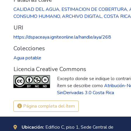
CALIDAD DEL AGUA
,
ESTIMACION DE COBERTURA
,
CONSUMO HUMANO
,
ARCHIVO DIGITAL
,
COSTA RICA
URI
https://dspaceaya.igniteonline.la/handle/aya/268
Colecciones
Agua potable
Licencia Creative Commons
Excepto donde se indique lo contrario
ítem se describe como
Atribución-N
SinDerivadas 3.0 Costa Rica
Página completa del ítem
Ubicación:
Edificio C, piso 1, Sede Central de