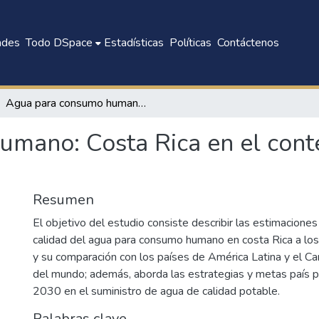
ades
Todo DSpace
Estadísticas
Políticas
Contáctenos
Agua para consumo humano: Costa Rica en el contexto mundial al año 2017
mano: Costa Rica en el cont
Resumen
El objetivo del estudio consiste describir las estimaciones
calidad del agua para consumo humano en costa Rica a l
y su comparación con los países de América Latina y el Ca
del mundo; además, aborda las estrategias y metas país 
2030 en el suministro de agua de calidad potable.
Palabras clave