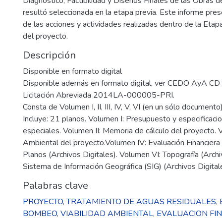
Diagnóstico, Factibilidad y Diseños Finales de las Obras de
resultó seleccionada en la etapa previa. Este informe pre
de las acciones y actividades realizadas dentro de la Etapa
del proyecto.
Descripción
Disponible en formato digital
Disponible además en formato digital, ver CEDO AyA CD
Licitación Abreviada 2014LA-000005-PRI.
Consta de Volumen I, II, III, IV, V, VI (en un sólo documento)
Incluye: 21 planos. Volumen I: Presupuesto y especificaci
especiales. Volumen II: Memoria de cálculo del proyecto. Vo
Ambiental del proyecto.Volumen IV: Evaluación Financiera 
Planos (Archivos Digitales). Volumen VI: Topografía (Archi
Sistema de Información Geográfica (SIG) (Archivos Digital
Palabras clave
PROYECTO
,
TRATAMIENTO DE AGUAS RESIDUALES
,
BOMBEO
,
VIABILIDAD AMBIENTAL
,
EVALUACION FIN