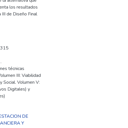
 la alternativa que
senta los resultados
 III de Diseño Final
 315
.
ones técnicas
lumen III: Viabilidad
y Social. Volumen V:
vos Digitales) y
es)
ESTACION DE
ANCIERA Y