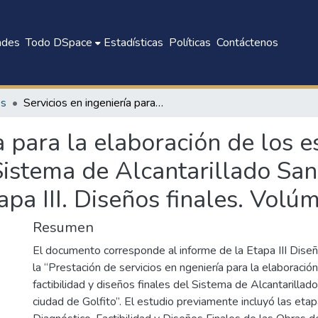
ades
Todo DSpace
Estadísticas
Políticas
Contáctenos
es
Servicios en ingeniería para la elaboración de los estudios de factibilidad y diseños finales del Sistema de Alcantarillado Sanitario de la ciudad de Golfito: Informe de Etapa III. Diseños finales. Volúmenes I, II, III, IV, V, VI
a para la elaboración de los e
Sistema de Alcantarillado San
a III. Diseños finales. Volúmene
Resumen
El documento corresponde al informe de la Etapa III Diseñ
la “Prestación de servicios en ngeniería para la elaboració
factibilidad y diseños finales del Sistema de Alcantarillado
ciudad de Golfito”. El estudio previamente incluyó las eta