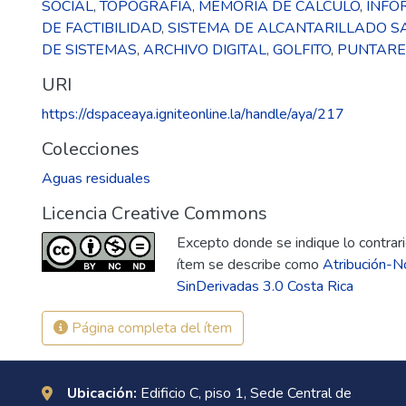
SOCIAL
,
TOPOGRAFIA
,
MEMORIA DE CALCULO
,
INFO
DE FACTIBILIDAD
,
SISTEMA DE ALCANTARILLADO S
DE SISTEMAS
,
ARCHIVO DIGITAL
,
GOLFITO
,
PUNTAR
URI
https://dspaceaya.igniteonline.la/handle/aya/217
Colecciones
Aguas residuales
Licencia Creative Commons
Excepto donde se indique lo contrario
ítem se describe como
Atribución-N
SinDerivadas 3.0 Costa Rica
Página completa del ítem
Ubicación:
Edificio C, piso 1, Sede Central de