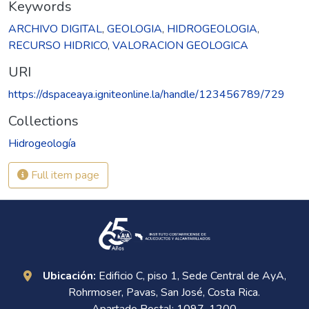
Keywords
ARCHIVO DIGITAL
,
GEOLOGIA
,
HIDROGEOLOGIA
,
RECURSO HIDRICO
,
VALORACION GEOLOGICA
URI
https://dspaceaya.igniteonline.la/handle/123456789/729
Collections
Hidrogeología
Full item page
Ubicación:
Edificio C, piso 1, Sede Central de AyA,
Rohrmoser, Pavas, San José, Costa Rica.