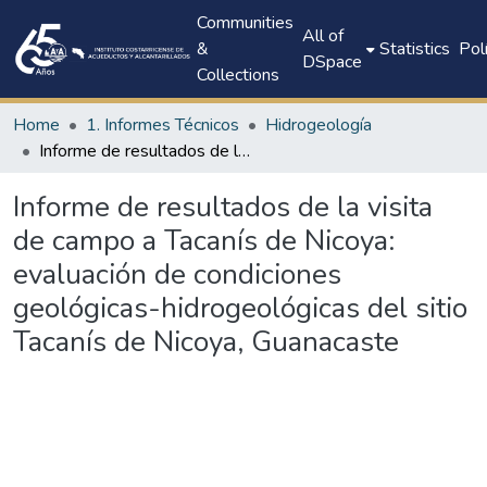
Communities
All of
&
Statistics
Pol
DSpace
Collections
Home
1. Informes Técnicos
Hidrogeología
Informe de resultados de la visita de campo a Tacanís de Nicoya: evaluación de condiciones geológicas-hidrogeológicas del sitio Tacanís de Nicoya, Guanacaste
Informe de resultados de la visita
de campo a Tacanís de Nicoya:
evaluación de condiciones
geológicas-hidrogeológicas del sitio
Tacanís de Nicoya, Guanacaste