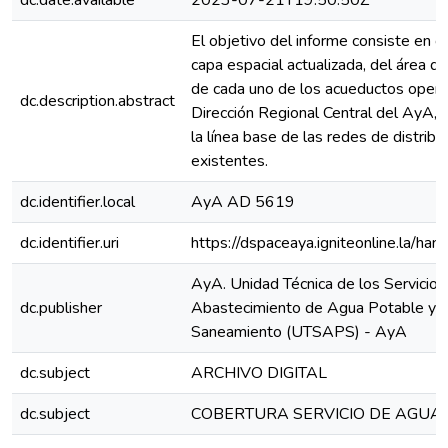
dc.date.available
2023-07-21T19:50:50Z
El objetivo del informe consiste en g
capa espacial actualizada, del área d
de cada uno de los acueductos opera
dc.description.abstract
Dirección Regional Central del AyA, a
la línea base de las redes de distribu
existentes.
dc.identifier.local
AyA AD 5619
dc.identifier.uri
https://dspaceaya.igniteonline.la/ha
AyA. Unidad Técnica de los Servicios
dc.publisher
Abastecimiento de Agua Potable y
Saneamiento (UTSAPS) - AyA
dc.subject
ARCHIVO DIGITAL
dc.subject
COBERTURA SERVICIO DE AGUA