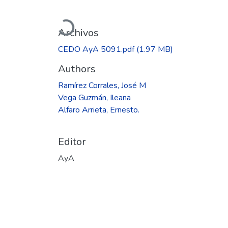
Cargando...
Archivos
CEDO AyA 5091.pdf
(1.97 MB)
Authors
Ramírez Corrales, José M
Vega Guzmán, Ileana
Alfaro Arrieta, Ernesto.
Editor
AyA