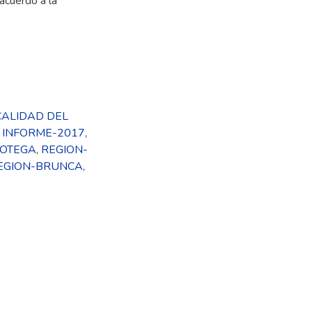
acuerdo a la
CALIDAD DEL
,
INFORME-2017
,
ROTEGA
,
REGION-
EGION-BRUNCA
,