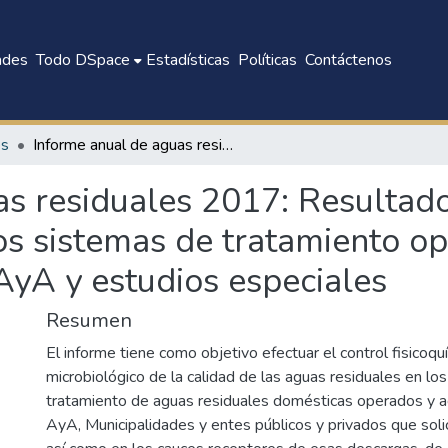
ades
Todo DSpace
Estadísticas
Políticas
Contáctenos
es
Informe anual de aguas residuales 2017: Resultados sobre la calidad de aguas residuales en los sistemas de tratamiento operados y administrados por el AyA y estudios especiales
s residuales 2017: Resultado
os sistemas de tratamiento o
AyA y estudios especiales
Resumen
El informe tiene como objetivo efectuar el control fisicoqu
microbiológico de la calidad de las aguas residuales en lo
tratamiento de aguas residuales domésticas operados y a
AyA, Municipalidades y entes públicos y privados que solic