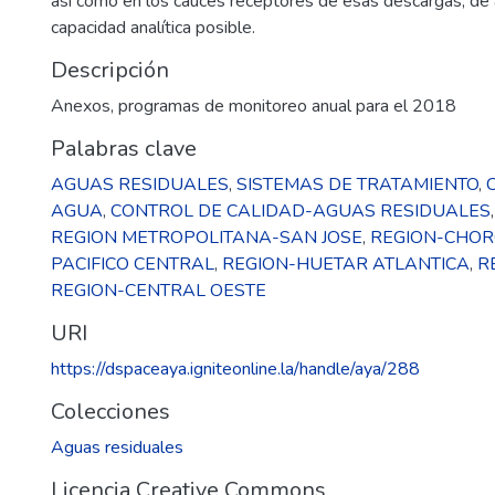
así como en los cauces receptores de esas descargas, de 
capacidad analítica posible.
Descripción
Anexos, programas de monitoreo anual para el 2018
Palabras clave
AGUAS RESIDUALES
,
SISTEMAS DE TRATAMIENTO
,
AGUA
,
CONTROL DE CALIDAD-AGUAS RESIDUALES
REGION METROPOLITANA-SAN JOSE
,
REGION-CHO
PACIFICO CENTRAL
,
REGION-HUETAR ATLANTICA
,
R
REGION-CENTRAL OESTE
URI
https://dspaceaya.igniteonline.la/handle/aya/288
Colecciones
Aguas residuales
Licencia Creative Commons