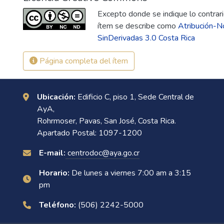
Excepto donde se indique lo contrario
ítem se describe como
Atribución-N
SinDerivadas 3.0 Costa Rica
Página completa del ítem
Ubicación:
Edificio C, piso 1, Sede Central de
AyA,
Rohrmoser, Pavas, San José, Costa Rica.
Apartado Postal: 1097-1200
E-mail:
centrodoc@aya.go.cr
Horario:
De lunes a viernes 7:00 am a 3:15
pm
Teléfono:
(506) 2242-5000