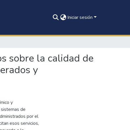
Iniciar sesión
s sobre la calidad de
perados y
ímico y
s sistemas de
dministrados por el
itan esos servicios,