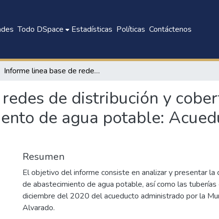
ades
Todo DSpace
Estadísticas
Políticas
Contáctenos
Informe linea base de redes de distribución y cobertura actual de servicio de abastecimiento de agua potable: Acueducto Municipal Alvarado
 redes de distribución y cober
iento de agua potable: Acued
Resumen
El objetivo del informe consiste en analizar y presentar la 
de abastecimiento de agua potable, así como las tuberías
diciembre del 2020 del acueducto administrado por la Mun
Alvarado.