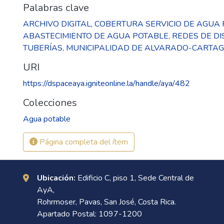
Palabras clave
ARCHIVO DIGITAL
,
COBERTURA SERVICIO DE AGUA
ABASTECIMIENTO DE AGUA POTABLE
,
REDES DE DI
TUBERÍAS
,
MUNICIPALIDAD DE ALVARADO-CARTA
URI
https://dspaceaya.igniteonline.la/handle/aya/482
Colecciones
Agua potable
Página completa del ítem
Ubicación:
Edificio C, piso 1, Sede Central de
AyA,
Rohrmoser, Pavas, San José, Costa Rica.
Apartado Postal: 1097-1200