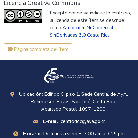
Licencia Creative Commons
Excepto donde se indique lo contrario,
la licencia de este ítem se describe
como
Atribución-NoComercial-
SinDerivadas 3.0 Costa Rica
Página completa del ítem
Ubicación:
Edificio C, piso 1, Sede Central de AyA,
Rohrmoser, Pavas, San José, Costa Rica.
Apartado Postal: 1097-1200
E-mail:
centrodoc@aya.go.cr
Horario:
De lunes a viernes 7:00 am a 3:15 pm