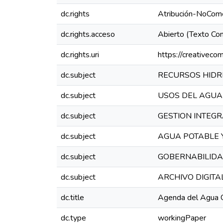
dc.rights
Atribución-NoCome
dc.rights.acceso
Abierto (Texto Co
dc.rights.uri
https://creativeco
dc.subject
RECURSOS HIDR
dc.subject
USOS DEL AGUA
dc.subject
GESTION INTEG
dc.subject
AGUA POTABLE 
dc.subject
GOBERNABILIDA
dc.subject
ARCHIVO DIGITA
dc.title
Agenda del Agua 
dc.type
workingPaper