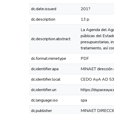
dc.date.issued
201?
dc.description
13 p.
La Agenda del Agua
públicas del Estado
dc.description.abstract
presupuestarias, in
tratamiento, así co
dc.format.mimetype
PDF
dc.identifier.apa
MINAET dirección
dc.identifier.local
CEDO AyA AD 5
dc.identifier.uri
https://dspaceaya.
dc.language.iso
spa
dc.publisher
MINAET DIRECC