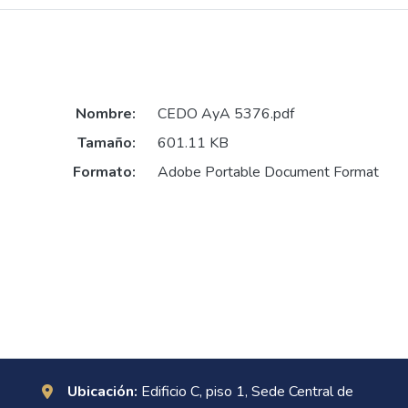
Nombre:
CEDO AyA 5376.pdf
Tamaño:
601.11 KB
Formato:
Adobe Portable Document Format
Ubicación:
Edificio C, piso 1, Sede Central de