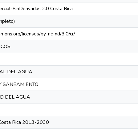
rcial-SinDerivadas 3.0 Costa Rica
mpleto)
mmons.org/licenses/by-nc-nd/3.0/cr/
ICOS
RAL DEL AGUA
Y SANEAMIENTO
D DEL AGUA
L
Costa Rica 2013-2030