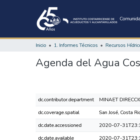
Comunid
Inicio
1. Informes Técnicos
Recursos Hídric
Agenda del Agua Cos
dc.contributor.department
MINAET DIRECC
dc.coverage.spatial
San José, Costa Ri
dc.date.accessioned
2020-07-31T23:
dc.date.available
2020-07-31T23: