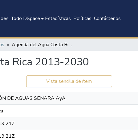
ades
Todo DSpace
Estadísticas
Políticas
Contáctenos
os
Agenda del Agua Costa Rica 2013-2030
ta Rica 2013-2030
Vista sencilla de ítem
IÓN DE AGUAS SENARA AyA
ca
19:21Z
19:21Z