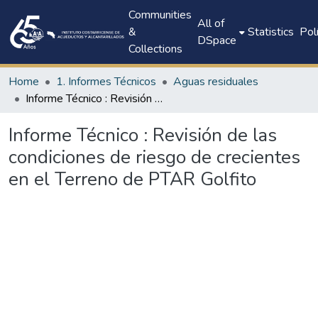
Communities
All of
&
Statistics
Pol
DSpace
Collections
Home
1. Informes Técnicos
Aguas residuales
Informe Técnico : Revisión de las condiciones de riesgo de crecientes en el Terreno de PTAR Golfito
Informe Técnico : Revisión de las
condiciones de riesgo de crecientes
en el Terreno de PTAR Golfito