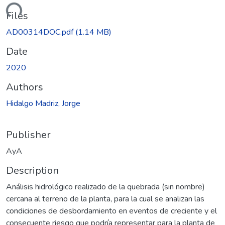
ding...
Files
AD00314DOC.pdf
(1.14 MB)
Date
2020
Authors
Hidalgo Madriz, Jorge
Publisher
AyA
Description
Análisis hidrológico realizado de la quebrada (sin nombre)
cercana al terreno de la planta, para la cual se analizan las
condiciones de desbordamiento en eventos de creciente y el
consecuente riesgo que podría representar para la planta de