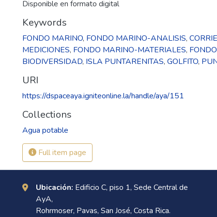
Disponible en formato digital
Keywords
FONDO MARINO
,
FONDO MARINO-ANALISIS
,
CORRI
MEDICIONES
,
FONDO MARINO-MATERIALES
,
FONDO
BIODIVERSIDAD
,
ISLA PUNTARENITAS
,
GOLFITO
,
PU
URI
https://dspaceaya.igniteonline.la/handle/aya/151
Collections
Agua potable
Full item page
Ubicación:
Edificio C, piso 1, Sede Central de
AyA,
Rohrmoser, Pavas, San José, Costa Rica.