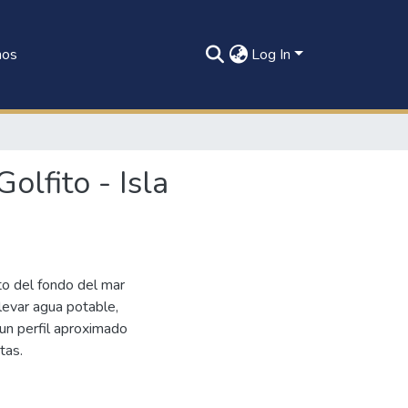
nos
Log In
olfito - Isla
nto del fondo del mar
llevar agua potable,
 un perfil aproximado
tas.