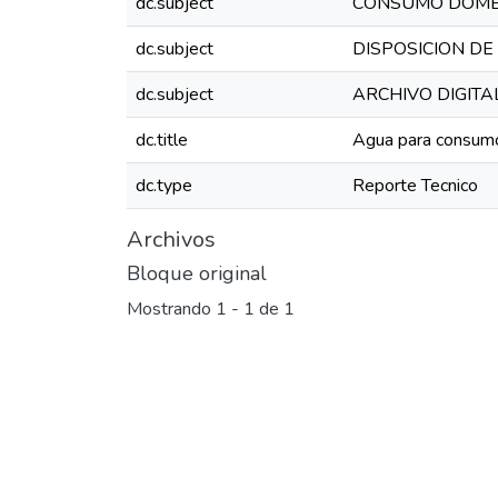
dc.subject
CONSUMO DOME
dc.subject
DISPOSICION DE
dc.subject
ARCHIVO DIGITA
dc.title
Agua para consumo 
dc.type
Reporte Tecnico
Archivos
Bloque original
Mostrando
1 - 1 de 1